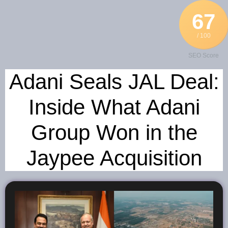
67
/ 100
SEO Score
Adani Seals JAL Deal:
Inside What Adani
Group Won in the
Jaypee Acquisition